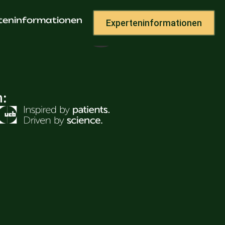
otoaga
teninformationen
Experteninformationen
h: