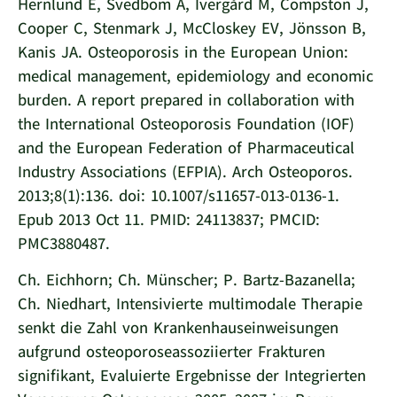
Hernlund E, Svedbom A, Ivergård M, Compston J,
Cooper C, Stenmark J, McCloskey EV, Jönsson B,
Kanis JA. Osteoporosis in the European Union:
medical management, epidemiology and economic
burden. A report prepared in collaboration with
the International Osteoporosis Foundation (IOF)
and the European Federation of Pharmaceutical
Industry Associations (EFPIA). Arch Osteoporos.
2013;8(1):136. doi: 10.1007/s11657-013-0136-1.
Epub 2013 Oct 11. PMID: 24113837; PMCID:
PMC3880487.
Ch. Eichhorn; Ch. Münscher; P. Bartz-Bazanella;
Ch. Niedhart, Intensivierte multimodale Therapie
senkt die Zahl von Krankenhauseinweisungen
aufgrund osteoporoseassoziierter Frakturen
signifikant, Evaluierte Ergebnisse der Integrierten