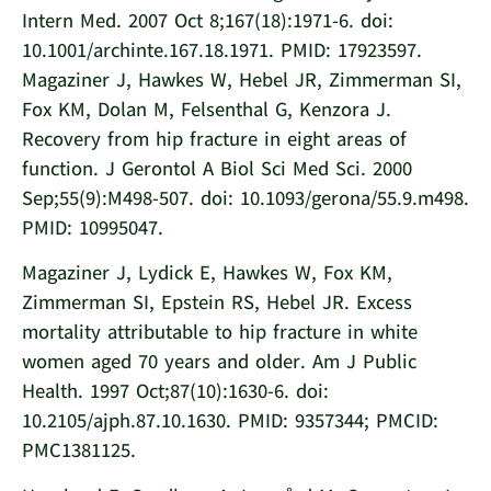
Intern Med. 2007 Oct 8;167(18):1971-6. doi:
10.1001/archinte.167.18.1971. PMID: 17923597.
Magaziner J, Hawkes W, Hebel JR, Zimmerman SI,
Fox KM, Dolan M, Felsenthal G, Kenzora J.
Recovery from hip fracture in eight areas of
function. J Gerontol A Biol Sci Med Sci. 2000
Sep;55(9):M498-507. doi: 10.1093/gerona/55.9.m498.
PMID: 10995047.
Magaziner J, Lydick E, Hawkes W, Fox KM,
Zimmerman SI, Epstein RS, Hebel JR. Excess
mortality attributable to hip fracture in white
women aged 70 years and older. Am J Public
Health. 1997 Oct;87(10):1630-6. doi:
10.2105/ajph.87.10.1630. PMID: 9357344; PMCID:
PMC1381125.