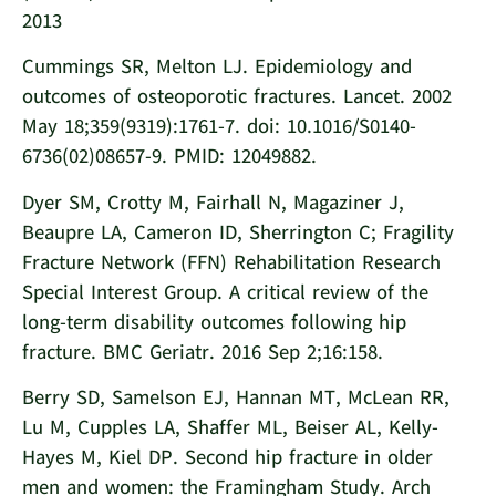
2013
Cummings SR, Melton LJ. Epidemiology and
outcomes of osteoporotic fractures. Lancet. 2002
May 18;359(9319):1761-7. doi: 10.1016/S0140-
6736(02)08657-9. PMID: 12049882.
Dyer SM, Crotty M, Fairhall N, Magaziner J,
Beaupre LA, Cameron ID, Sherrington C; Fragility
Fracture Network (FFN) Rehabilitation Research
Special Interest Group. A critical review of the
long-term disability outcomes following hip
fracture. BMC Geriatr. 2016 Sep 2;16:158.
Berry SD, Samelson EJ, Hannan MT, McLean RR,
Lu M, Cupples LA, Shaffer ML, Beiser AL, Kelly-
Hayes M, Kiel DP. Second hip fracture in older
men and women: the Framingham Study. Arch