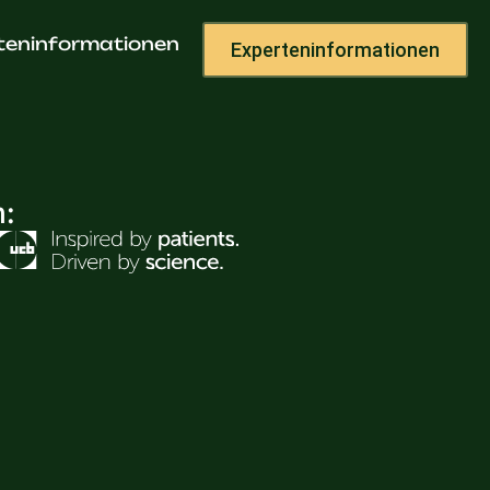
itenfeld
teninformationen
Experteninformationen
h: