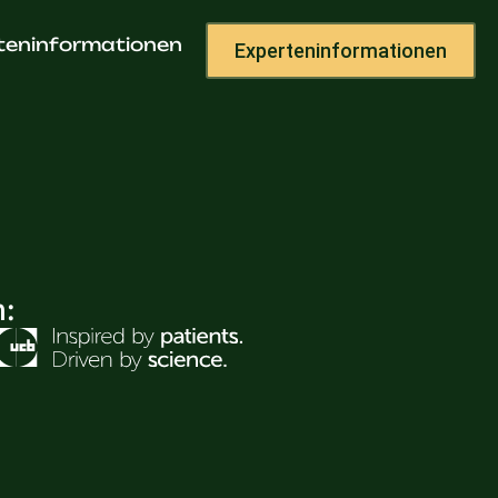
s
teninformationen
Experteninformationen
h: