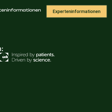
uran
teninformationen
Experteninformationen
h: