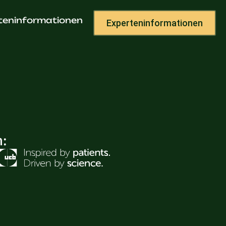
an
teninformationen
Experteninformationen
h: