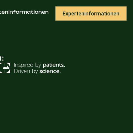
Willert
teninformationen
Experteninformationen
h: