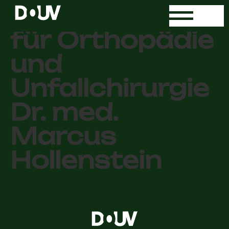
Facharztpraxis
für Orthopädie
und
Unfallchirurgie
Dr. med.
Marcus
Hollenstein