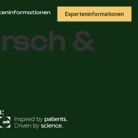
raxis
teninformationen
Experteninformationen
irsch &
h: