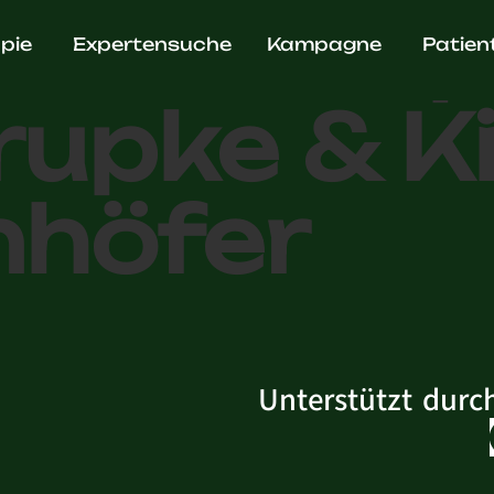
schaftsp
pie
Expertensuche
Kampagne
Patien
rupke & K
nhöfer
Unterstützt durc