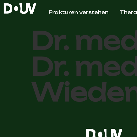
KiWie 
Frakturen verstehen
Thera
Dr. med
Dr. med
Wiede