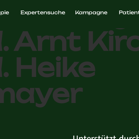
am Hildeg
pie
Expertensuche
Kampagne
Patien
. Arnt Kir
. Heike
mayer
Unterstützt durc