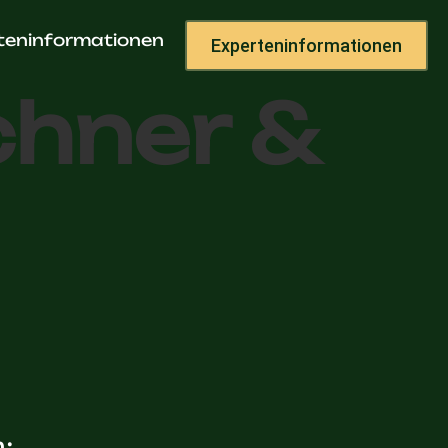
ardis
teninformationen
Experteninformationen
chner &
h: