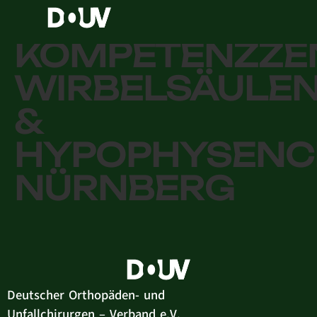
KWHC —
KOMPETENZZE
WIRBELSÄULEN
&
HYPOPHYSENC
NÜRNBERG
Deutscher Orthopäden- und
Unfallchirurgen – Verband e.V.