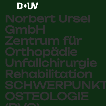
MVZ Dr.
Norbert Ursel
GmbH
Zentrum für
Orthopädie
Unfallchirurgie
Rehabilitation
SCHWERPUNK
OSTEOLOGIE