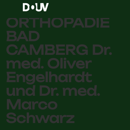
Organisationsg
ORTHOPÄDIE
BAD
CAMBERG Dr.
med. Oliver
Engelhardt
und Dr. med.
Marco
Schwarz