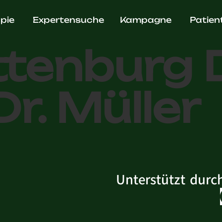
ädie
pie
Expertensuche
Kampagne
Patien
tenburg D
Dr. Müller
Unterstützt durc