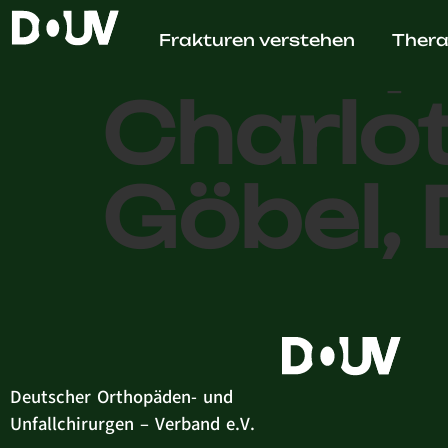
Orthop
Frakturen verstehen
Thera
Charlot
Göbel, 
Deutscher Orthopäden- und
Unfallchirurgen – Verband e.V.