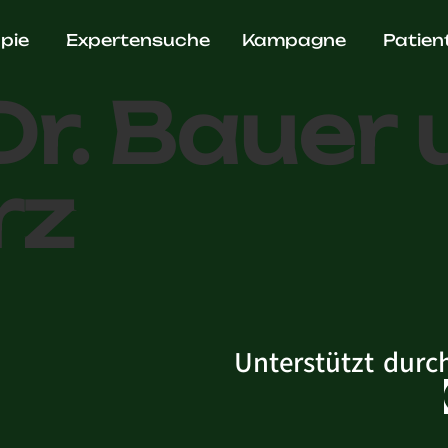
ädie Frie
pie
Expertensuche
Kampagne
Patien
Dr. Bauer 
rz
Unterstützt durc