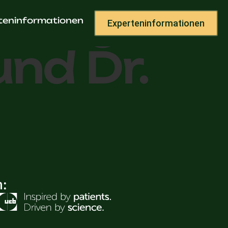
dberg
teninformationen
Experteninformationen
und Dr.
h: