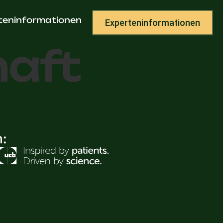
teninformationen
Experteninformationen
haft
h: