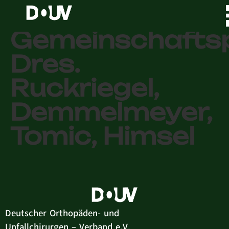
Orthopädische
Gemeinschaftsp
Dres.
Ruckriegel,
Demmelmeyer,
Tomic, Himsel
Deutscher Orthopäden- und
Unfallchirurgen – Verband e.V.