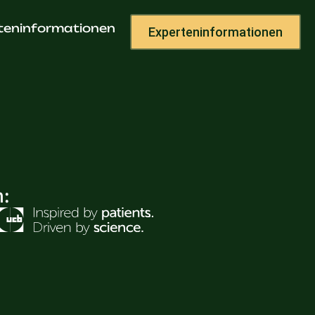
raxis
teninformationen
Experteninformationen
h: