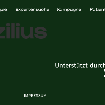
ädische P
pie
Expertensuche
Kampagne
Patien
ilius
Unterstützt durc
IMPRESSUM