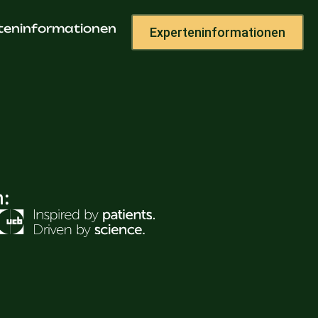
raxis
teninformationen
Experteninformationen
h: