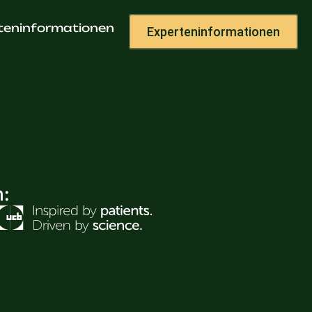
raxis
teninformationen
Experteninformationen
h: