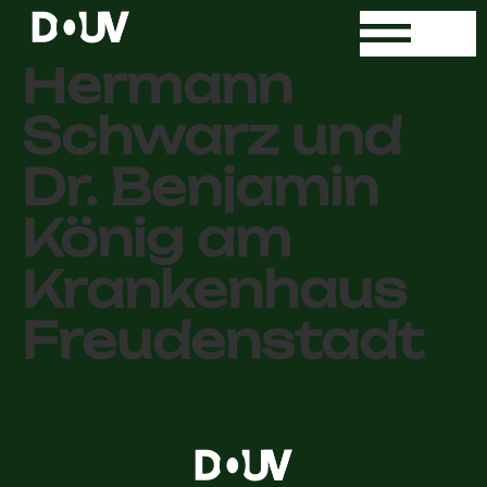
Praxis Dr.
Hermann
Schwarz und
Dr. Benjamin
König am
Krankenhaus
Freudenstadt