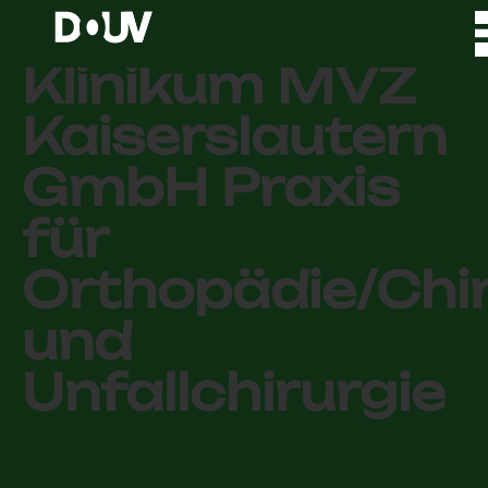
Westpfalz-
Klinikum MVZ
Kaiserslautern
GmbH Praxis
für
Orthopädie/Chir
und
Unfallchirurgie